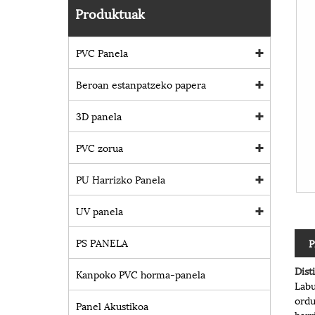
Produktuak
PVC Panela
Beroan estanpatzeko papera
3D panela
PVC zorua
PU Harrizko Panela
UV panela
PS PANELA
P
Dis
Kanpoko PVC horma-panela
Labu
ordu
Panel Akustikoa
harr