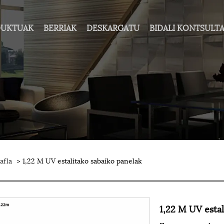
DUKTUAK
BERRIAK
DESKARGATU
BIDALI KONTSULT
afla
> 1,22 M UV estalitako sabaiko panelak
1,22 M UV estal