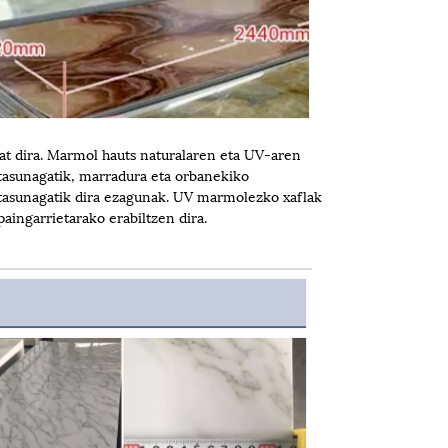
at dira. Marmol hauts naturalaren eta UV-aren
tasunagatik, marradura eta orbanekiko
itasunagatik dira ezagunak. UV marmolezko xaflak
aingarrietarako erabiltzen dira.