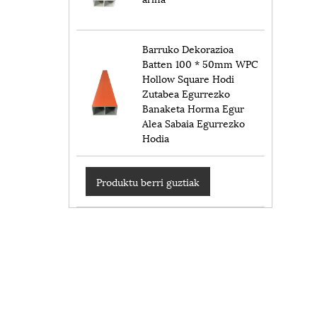
Barruko Dekorazioa
Batten 100 * 50mm WPC
Hollow Square Hodi
Zutabea Egurrezko
Banaketa Horma Egur
Alea Sabaia Egurrezko
Hodia
Produktu berri guztiak