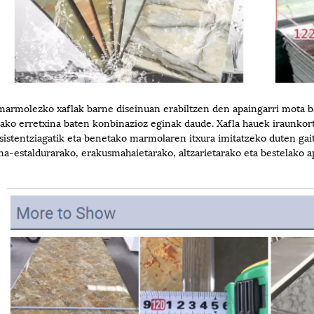
armolezko xaflak barne diseinuan erabiltzen den apaingarri mota b
ako erretxina baten konbinazioz eginak daude. Xafla hauek iraunkor
sistentziagatik eta benetako marmolaren itxura imitatzeko duten ga
a-estaldurarako, erakusmahaietarako, altzarietarako eta bestelako ap