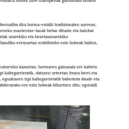
rnatiba dira horma-estalki tradizionalen aurrean,
txieneko mantentze-lanak behar dituzte eta hainbat
elak urarekiko eta hezetasunarekiko
n handiko eremuetan erabiltzeko ezin hobeak baitira,
 muturreko kasuetan, hormaren gainazala ere kaltetu
kaltegarrietatik, datozen urteetan itxura berri eta
guzkiaren izpi kaltegarrietatik babestuta daude eta
bilerarako ere ezin hobeak bihurtzen ditu, eguraldi