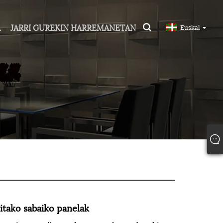
A
JARRI GUREKIN HARREMANETAN
Euskal
itako sabaiko panelak