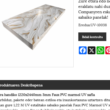
Zure etxea edo n
eraldatu nahi du
Companyren eskai
sabaiko panelak!
Eredua:UV-10038
Bidali kontsulta
Facebook
X
Wh
roduktuaren Deskribapena
tira handiko 1220x2440mm 3mm Faux PVC marmol UV xafla
rbilduz, pakete eder batean estiloa eta iraunkortasuna uztartzen ditu
an gure 1,22 M UV estalitako sabaiko panelak Faux PVC Marmol UV x
igarriarekin, errendimendu bikainarekin eta instalazio errazarekin,