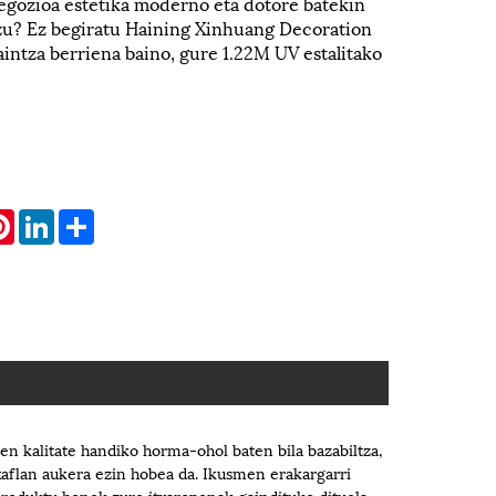
egozioa estetika moderno eta dotore batekin
zu? Ez begiratu Haining Xinhuang Decoration
ntza berriena baino, gure 1.22M UV estalitako
atsApp
Pinterest
LinkedIn
Share
en kalitate handiko horma-ohol baten bila bazabiltza,
aflan aukera ezin hobea da. Ikusmen erakargarri
 produktu honek zure itxaropenak gaindituko dituela