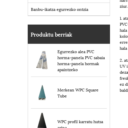
ziur.
Banbu-ikatza egurrezko ontzia
1. a
PVC-
hala
Produktu berriak
kolo
erre
hala
Egurrezko alea PVC
horma-panela PVC sabaia
2. a
horma-panela hormak
UV i
apaintzeko
deza
fres
ez d
Merkean WPC Square
bald
Tube
WPC profil karratu hutsa
arina