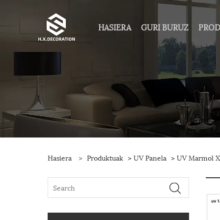
HASIERA
GURI BURUZ
PRO
Hasiera
>
Produktuak
>
UV Panela
>
UV Marmol X