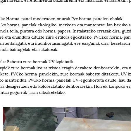
tala: Horma-panel modernoen onurak Pvc horma-panelen oholak
ko horma-panelak ekologiko, merkean eta mantentze-lan baxuko alte
 nola teila, pintura edo horma-papera. Instalatzeko errazak dira, gu
re eta ehundura dituzte zure estilora egokitzeko. PVCzko horma-pan
sistentziagatik eta iraunkortasunagatik ere ezagunak dira, hezetasu
 nola bainugelak eta sukaldeak.
tala: Babestu zure hormak UV izpietatik
zpiek zure hormak itxura tristea eragin dezakete denborarekin, eta
kete. PVCko horma-panelekin, zure hormak babestu ditzakezu UV izpi 
ko mantenduz. PVCko horma-panelak UV-egonkortuta daude, hau da, e
ira desagertzen edo koloreztatuko denborarekin. Horrek kanpoko era
intza gogorrak jasan ditzaketelako.