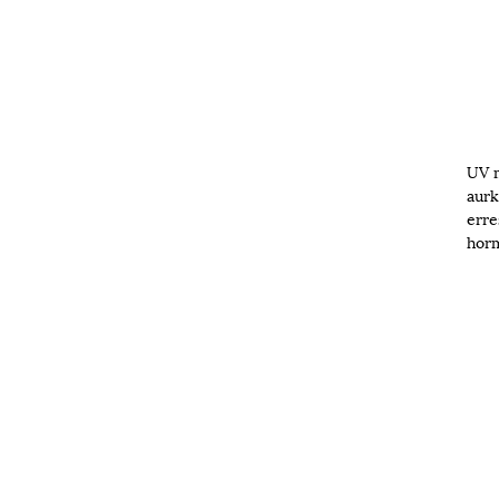
UV m
aurk
erre
horm