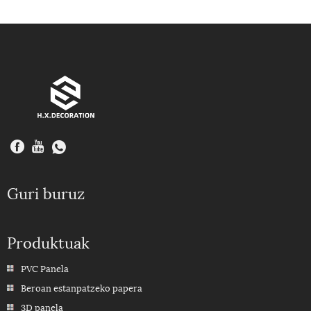
Guri buruz
Produktuak
PVC Panela
Beroan estanpatzeko papera
3D panela