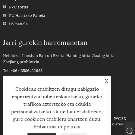
PVC zorua
PU Harrizko Panela
UV panela
Jarri gurekin harremanetan
Helbidea:
Jianshan Barruti Berria, Haining hiria, Jiaxing hiria,
Zhejiang probintzia
Tel:
+86-13586422633
Mugikorra:
+86-13586422633
X
Cookieak erabiltzen ditugu nabigazio
Posta elektronikoa:
ROSSPVCPANEL88@YEAH.NET
esperientzia hobea eskaintzeko, guneko
trafikoa aztertzeko eta edukia
pertsonalizatzeko. Gune hau erabiltzean,
gure cookieen erabilera onartzen duzu.
Copyright © 2023Haining Xinhuang Decoration Material Co ,Ltd. - PVC 3D
sabaiko panela, UV PVC horma panela, WPC estaldura - Eskubide guztiak
Pribatutasun politika
erreserbatuta