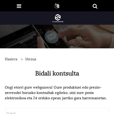
Hasiera
>
Mezua
Bidali kontsulta
Ongi etorri gure webgunera! Gure produktuei edo prezio-
zerrendei buruzko kontsultak egiteko, utzi zure posta
elektronikoa eta 24 orduko epean jarriko gara harremanetan.