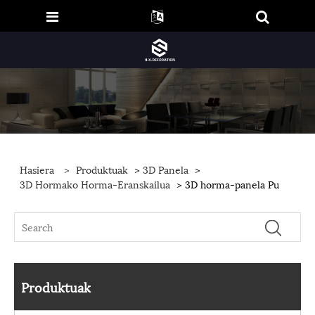
Hasiera
>
Produktuak
>
3D Panela
>
3D Hormako Horma-Eranskailua
> 3D horma-panela Pu
Produktuak