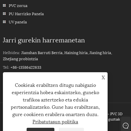
PVC zorua
PU Harrizko Panela
UV panela
Jarri gurekin harremanetan
Helbidea:
Jianshan Barruti Berria, Haining hiria, Jiaxing hiria,
Zhejiang probintzia
Tel:
+86-13586422633
Mugikorra:
+86-13586422633
X
Cookieak erabiltzen ditugu nabigazio
Posta elektronikoa:
ROSSPVCPANEL88@YEAH.NET
esperientzia hobea eskaintzeko, guneko
trafikoa aztertzeko eta edukia
pertsonalizatzeko. Gune hau erabiltzean,
gure cookieen erabilera onartzen duzu.
Copyright © 2023Haining Xinhuang Decoration Material Co ,Ltd. - PVC 3D
sabaiko panela, UV PVC horma panela, WPC estaldura - Eskubide guztiak
Pribatutasun politika
erreserbatuta