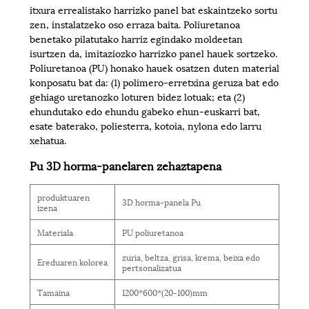
itxura errealistako harrizko panel bat eskaintzeko sortu
zen, instalatzeko oso erraza baita. Poliuretanoa
benetako pilatutako harriz egindako moldeetan
isurtzen da, imitaziozko harrizko panel hauek sortzeko.
Poliuretanoa (PU) honako hauek osatzen duten material
konposatu bat da: (1) polimero-erretxina geruza bat edo
gehiago uretanozko loturen bidez lotuak; eta (2)
ehundutako edo ehundu gabeko ehun-euskarri bat,
esate baterako, poliesterra, kotoia, nylona edo larru
xehatua.
Pu 3D horma-panelaren zehaztapena
produktuaren
3D horma-panela Pu
izena
Materiala
PU poliuretanoa
zuria, beltza, grisa, krema, beixa edo
Ereduaren kolorea
pertsonalizatua
Tamaina
1200*600*(20-100)mm