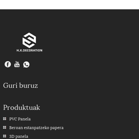
Guri buruz
Produktuak
PVC Panela
Beroan estanpatzeko papera
3D panela