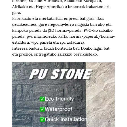
direnez, Ekialde Hurbileko, Ekialdeko Europako,
Afrikako eta Hego Amerikako bezeroak irabazten ari
gara.
Fabrikazio eta merkataritza enpresa bat gara. Ikus
dezakezunez, gure negozio-lerro nagusia barruko eta
kanpoko panela da (3D horma-panela, PVC-ko sabaiko
panela, pvc marmolezko xafla, horma-paperak/horma-
estaldura, wpc panela eta spc zoladura).
Interesa baduzu, bidali kontsulta bat. Doako lagin bat
eta prezioa entregatuko zaizkizu berrikusteko.