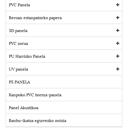
PVC Panela
Beroan estanpatzeko papera
3D panela
PVC zorua
PU Harrizko Panela
UV panela
PS PANELA
Kanpoko PVC horma-panela
Panel Akustikoa
Banbu-ikatza egurrezko ontzia