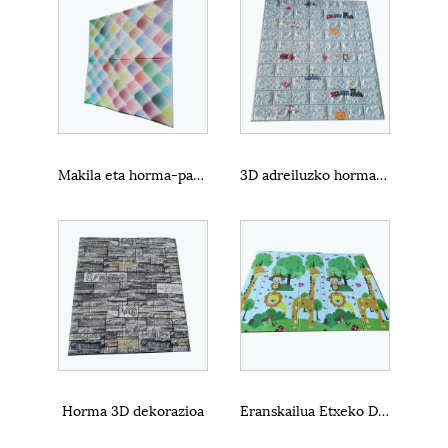
Makila eta horma-papera
3D adreiluzko horma-papera hormako eranskailua
Horma 3D dekorazioa
Eranskailua Etxeko Dekorazioa