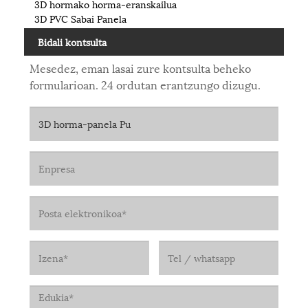
3D hormako horma-eranskailua
3D PVC Sabai Panela
Bidali kontsulta
Mesedez, eman lasai zure kontsulta beheko
formularioan. 24 ordutan erantzungo dizugu.