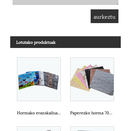
Lotutako produktuak
Hormako eranskailua 3D Home Deocration Haurrentzako Gelarako
Paperezko horma 70*77cm