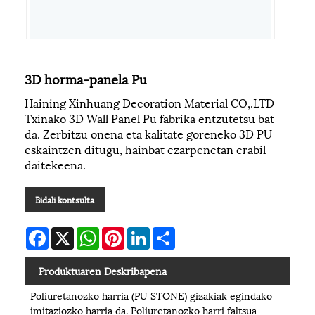
3D horma-panela Pu
Haining Xinhuang Decoration Material CO,.LTD
Txinako 3D Wall Panel Pu fabrika entzutetsu bat
da. Zerbitzu onena eta kalitate goreneko 3D PU
eskaintzen ditugu, hainbat ezarpenetan erabil
daitekeena.
Bidali kontsulta
Facebook
X
WhatsApp
Pinterest
LinkedIn
Share
Produktuaren Deskribapena
Poliuretanozko harria (PU STONE) gizakiak egindako
imitaziozko harria da. Poliuretanozko harri faltsua