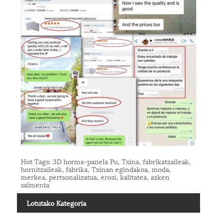
Hot Tags: 3D horma-panela Pu, Txina, fabrikatzaileak,
hornitzaileak, fabrika, Txinan egindakoa, moda,
merkea, pertsonalizatua, erosi, kalitatea, azken
salmenta
Lotutako Kategoria