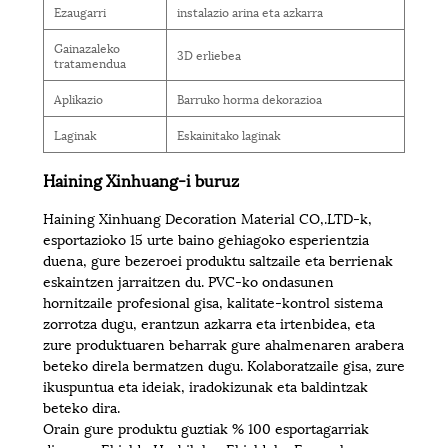
Ezaugarri
instalazio arina eta azkarra
Gainazaleko
3D erliebea
tratamendua
Aplikazio
Barruko horma dekorazioa
Laginak
Eskainitako laginak
Haining Xinhuang-i buruz
Haining Xinhuang Decoration Material CO,.LTD-k,
esportazioko 15 urte baino gehiagoko esperientzia
duena, gure bezeroei produktu saltzaile eta berrienak
eskaintzen jarraitzen du. PVC-ko ondasunen
hornitzaile profesional gisa, kalitate-kontrol sistema
zorrotza dugu, erantzun azkarra eta irtenbidea, eta
zure produktuaren beharrak gure ahalmenaren arabera
beteko direla bermatzen dugu. Kolaboratzaile gisa, zure
ikuspuntua eta ideiak, iradokizunak eta baldintzak
beteko dira.
Orain gure produktu guztiak % 100 esportagarriak