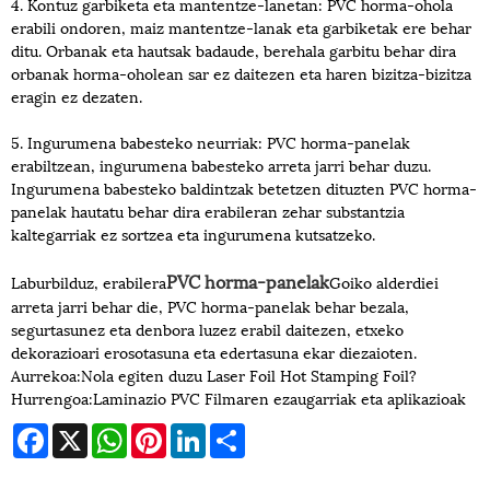
4. Kontuz garbiketa eta mantentze-lanetan: PVC horma-ohola
erabili ondoren, maiz mantentze-lanak eta garbiketak ere behar
ditu. Orbanak eta hautsak badaude, berehala garbitu behar dira
orbanak horma-oholean sar ez daitezen eta haren bizitza-bizitza
eragin ez dezaten.
5. Ingurumena babesteko neurriak: PVC horma-panelak
erabiltzean, ingurumena babesteko arreta jarri behar duzu.
Ingurumena babesteko baldintzak betetzen dituzten PVC horma-
panelak hautatu behar dira erabileran zehar substantzia
kaltegarriak ez sortzea eta ingurumena kutsatzeko.
PVC horma-panelak
Laburbilduz, erabilera
Goiko alderdiei
arreta jarri behar die, PVC horma-panelak behar bezala,
segurtasunez eta denbora luzez erabil daitezen, etxeko
dekorazioari erosotasuna eta edertasuna ekar diezaioten.
Aurrekoa:
Nola egiten duzu Laser Foil Hot Stamping Foil?
Hurrengoa:
Laminazio PVC Filmaren ezaugarriak eta aplikazioak
Facebook
X
WhatsApp
Pinterest
LinkedIn
Share