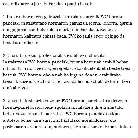
oraindik arreta jarri behar duzu puntu hauei:
1. Indartu hormaren gainazala: Instalatu aurretik
PVC horma-
panelak
, instalatutako hormaren gainazala leuna, lehorra, garbia
eta gogorra izan behar dela ziurtatu behar duzu. Bestela,
hormaren kalitatea eskasa bada, PVCko taula erori egingo da
instalatu ondoren.
2. Ziurtatu tresna profesionalak erabiltzen dituzula:
Instalatzean
PVC horma-panelak
, tresna bereziak erabili behar
dituzu, hala nola zerrak, erregelak, ebakitzaileak eta beste tresna
batzuk. PVC horma-ohola nahiko biguna denez, erabilitako
tresnak zuzenak ez badira, erraza da horma-ohola deformatzea
eta kaltetzea.
3. Ziurtatu instalazio zuzena: PVC horma-panelak instalatzean,
horma-panelak norabide egokian instalatzen direla ziurtatu
behar duzu. Instalatu aurretik, PVC horma-panelak txukun
antolatu behar dira aurrez zehaztutako norabidearen eta
posizioaren arabera, eta, ondoren, horman banan-banan finkatu.