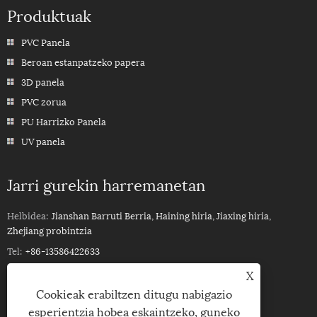
Produktuak
PVC Panela
Beroan estanpatzeko papera
3D panela
PVC zorua
PU Harrizko Panela
UV panela
Jarri gurekin harremanetan
Helbidea:
Jianshan Barruti Berria, Haining hiria, Jiaxing hiria,
Zhejiang probintzia
Tel:
+86-13586422633
Mugikorra:
+86-13586422633
X
Cookieak erabiltzen ditugu nabigazio
Posta elektronikoa:
ROSSPVCPANEL88@YEAH.NET
esperientzia hobea eskaintzeko, guneko