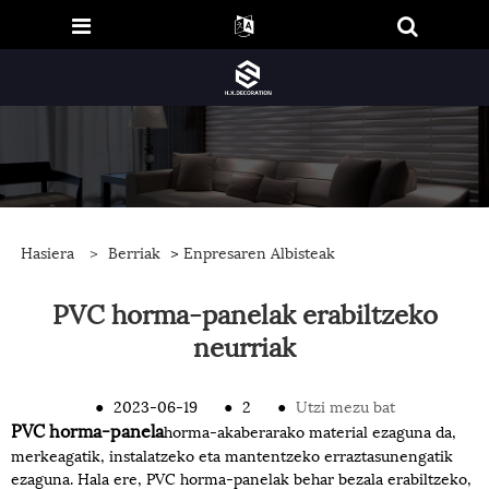
Hasiera
>
Berriak
>
Enpresaren Albisteak
PVC horma-panelak erabiltzeko
neurriak
●
2023-06-19
●
2
●
Utzi mezu bat
PVC horma-panela
horma-akaberarako material ezaguna da,
merkeagatik, instalatzeko eta mantentzeko erraztasunengatik
ezaguna. Hala ere, PVC horma-panelak behar bezala erabiltzeko,