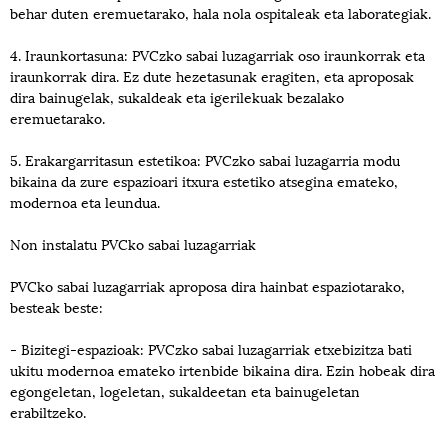
behar duten eremuetarako, hala nola ospitaleak eta laborategiak.
4. Iraunkortasuna: PVCzko sabai luzagarriak oso iraunkorrak eta
iraunkorrak dira. Ez dute hezetasunak eragiten, eta aproposak
dira bainugelak, sukaldeak eta igerilekuak bezalako
eremuetarako.
5. Erakargarritasun estetikoa: PVCzko sabai luzagarria modu
bikaina da zure espazioari itxura estetiko atsegina emateko,
modernoa eta leundua.
Non instalatu PVCko sabai luzagarriak
PVCko sabai luzagarriak aproposa dira hainbat espaziotarako,
besteak beste:
- Bizitegi-espazioak: PVCzko sabai luzagarriak etxebizitza bati
ukitu modernoa emateko irtenbide bikaina dira. Ezin hobeak dira
egongeletan, logeletan, sukaldeetan eta bainugeletan
erabiltzeko.