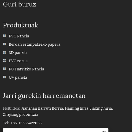
Guri buruz
Produktuak
PVC Panela
Beroan estanpatzeko papera
3D panela
PVC zorua
PU Harrizko Panela
UV panela
Jarri gurekin harremanetan
Helbidea:
Jianshan Barruti Berria, Haining hiria, Jiaxing hiria,
Zhejiang probintzia
Tel:
+86-13586422633
Mugikorra:
+86-13586422633