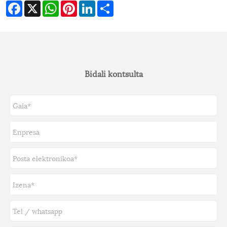
Facebook
X
WhatsApp
Pinterest
LinkedIn
Share
Bidali kontsulta