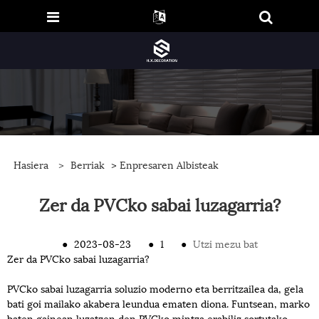
Hasiera
>
Berriak
>
Enpresaren Albisteak
Zer da PVCko sabai luzagarria?
●
2023-08-23
●
1
●
Utzi mezu bat
Zer da PVCko sabai luzagarria?
PVCko sabai luzagarria soluzio moderno eta berritzailea da, gela
bati goi mailako akabera leundua ematen diona. Funtsean, marko
baten gainean luzatzen den PVCko mintza erabiliz sortutako