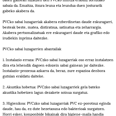
sabaia da. Emaitza, itxura leuna eta leundua duen josturarik
gabeko akabera da.
PVCko sabai luzagarriak akabera ezberdinetan daude eskuragarri,
besteak beste, matea, distiratsua, satinatua eta zeharrargia.
Akabera pertsonalizatuak ere eskuragarri daude eta grafiko edo
irudiekin inprima daitezke.
PVCko sabai luzagarrien abantailak
1. Instalazio erraza: PVCzko sabai luzagarriak oso erraz instalatzen
dira eta lehendik dagoen edozein sabai gainean jar daitezke.
Instalazio-prozesua azkarra da, beraz, zure espazioa denbora
gutxian eraldatu daiteke.
2. Akustika hobetua: PVCzko sabai luzagarriek gela bateko
akustika hobetzen lagun dezakete soinua xurgatuz.
3. Higienikoa: PVCzko sabai luzagarriak PVC ez-porotsuz eginda
daude, hau da, ez dute hezetasuna edo bakterioak xurgatzen.
Horri esker, konponbide bikainak dira higiene-maila handia