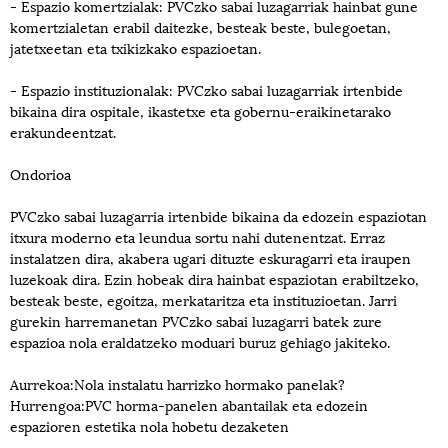
- Espazio komertzialak: PVCzko sabai luzagarriak hainbat gune
komertzialetan erabil daitezke, besteak beste, bulegoetan,
jatetxeetan eta txikizkako espazioetan.
- Espazio instituzionalak: PVCzko sabai luzagarriak irtenbide
bikaina dira ospitale, ikastetxe eta gobernu-eraikinetarako
erakundeentzat.
Ondorioa
PVCzko sabai luzagarria irtenbide bikaina da edozein espaziotan
itxura moderno eta leundua sortu nahi dutenentzat. Erraz
instalatzen dira, akabera ugari dituzte eskuragarri eta iraupen
luzekoak dira. Ezin hobeak dira hainbat espaziotan erabiltzeko,
besteak beste, egoitza, merkataritza eta instituzioetan. Jarri
gurekin harremanetan PVCzko sabai luzagarri batek zure
espazioa nola eraldatzeko moduari buruz gehiago jakiteko.
Aurrekoa:
Nola instalatu harrizko hormako panelak?
Hurrengoa:
PVC horma-panelen abantailak eta edozein
espazioren estetika nola hobetu dezaketen