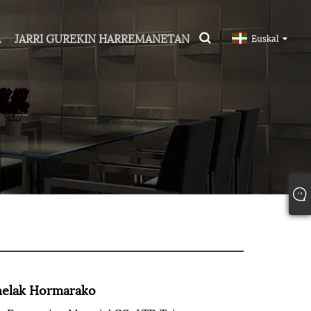
A
JARRI GUREKIN HARREMANETAN
Euskal
nelak Hormarako