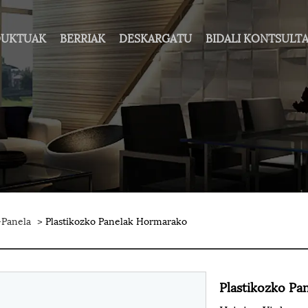
DUKTUAK
BERRIAK
DESKARGATU
BIDALI KONTSULT
Panela
> Plastikozko Panelak Hormarako
Plastikozko Pa