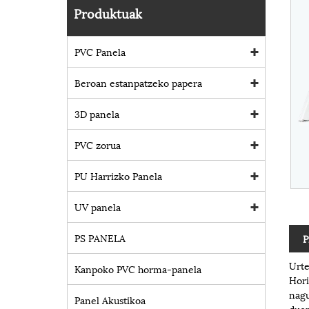
Produktuak
PVC Panela
Beroan estanpatzeko papera
3D panela
PVC zorua
PU Harrizko Panela
UV panela
PS PANELA
P
Urte
Kanpoko PVC horma-panela
Hori
nagu
Panel Akustikoa
duen