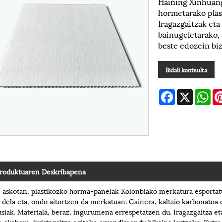
Haining Xinhuang
hormetarako plast
Iragazgaitzak eta
bainugeletarako, 
beste edozein biz
Bidali kontsulta
Facebook
X
Wh
roduktuaren Deskribapena
 askotan, plastikozko horma-panelak Kolonbiako merkatura esportatu
 dela eta, ondo aitortzen da merkatuan. Gainera, kaltzio karbonatoa e
siak. Materiala, beraz, ingurumena errespetatzen du. Iragazgaitza et
 akabera, irristagaitza egiteko errendimendu bikaina lortzeko. Kutsa