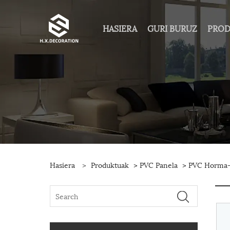
HASIERA
GURI BURUZ
PRO
Hasiera
>
Produktuak
>
PVC Panela
>
PVC Horma-