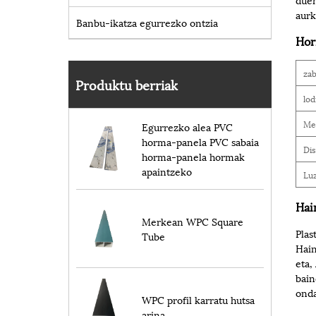
aurk
Banbu-ikatza egurrezko ontzia
Hor
zab
Produktu berriak
lod
Me
Egurrezko alea PVC
horma-panela PVC sabaia
Dis
horma-panela hormak
apaintzeko
Lu
Hai
Merkean WPC Square
Plas
Tube
Hain
eta,
bain
onda
WPC profil karratu hutsa
arina