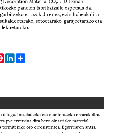
 Decoration Material CO,.LTD Txinan
ikozko panelen fabrikatzaile ospetsua da.
 garbitzeko errazak direnez, ezin hobeak dira
sukaldeetarako, sotoetarako, garajeetarako eta
ilekuetarako.
atsApp
Pinterest
LinkedIn
Share
 ditugu. Instalatzeko eta mantentzeko errazak dira.
ta pvc erretxina dira bere oinarrizko material
a termitekiko oso erresistentea. Egurrearen antza
dura-arrisku baxua, usainik gabekoa, alkalien