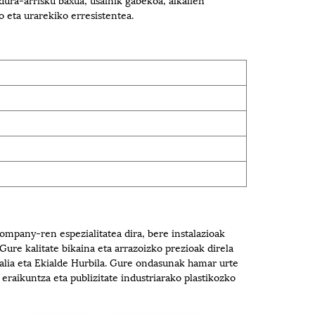
o eta urarekiko erresistentea.
pany-ren espezialitatea dira, bere instalazioak
ure kalitate bikaina eta arrazoizko prezioak direla
ralia eta Ekialde Hurbila. Gure ondasunak hamar urte
raikuntza eta publizitate industriarako plastikozko