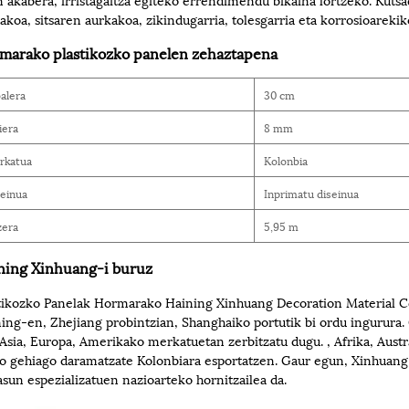
akoa, sitsaren aurkakoa, zikindugarria, tolesgarria eta korrosioarekik
marako plastikozko panelen zehaztapena
alera
30 cm
iera
8 mm
rkatua
Kolonbia
einua
Inprimatu diseinua
zera
5,95 m
ning Xinhuang-i buruz
tikozko Panelak Hormarako Haining Xinhuang Decoration Material Com
ing-en, Zhejiang probintzian, Shanghaiko portutik bi ordu ingurura. G
 Asia, Europa, Amerikako merkatuetan zerbitzatu dugu. , Afrika, Aust
o gehiago daramatzate Kolonbiara esportatzen. Gaur egun, Xinhuang e
sun espezializatuen nazioarteko hornitzailea da.