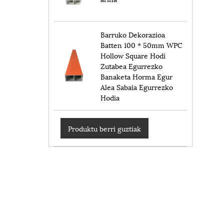
Barruko Dekorazioa
Batten 100 * 50mm WPC
Hollow Square Hodi
Zutabea Egurrezko
Banaketa Horma Egur
Alea Sabaia Egurrezko
Hodia
Produktu berri guztiak