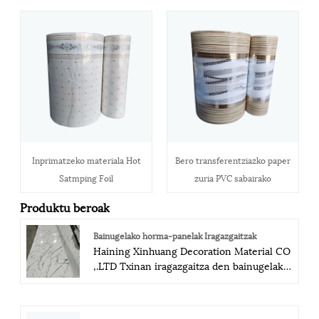
Inprimatzeko materiala Hot
Bero transferentziazko paper
Satmping Foil
zuria PVC sabairako
Produktu beroak
Bainugelako horma-panelak Iragazgaitzak
Haining Xinhuang Decoration Material CO
,.LTD Txinan iragazgaitza den bainugelako
hormako panelen fabrika profesionala da.
Gure abantaila prezio lehiakorra, kalitate
handikoa eta zerbitzu onena da. Beraz,