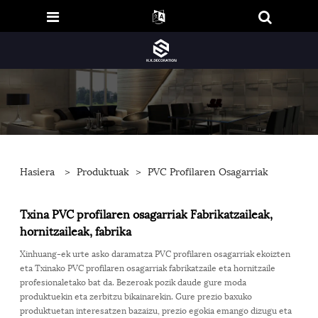
Hasiera
>
Produktuak
>
PVC Profilaren Osagarriak
Txina PVC profilaren osagarriak Fabrikatzaileak,
hornitzaileak, fabrika
Xinhuang-ek urte asko daramatza PVC profilaren osagarriak ekoizten
eta Txinako PVC profilaren osagarriak fabrikatzaile eta hornitzaile
profesionaletako bat da. Bezeroak pozik daude gure moda
produktuekin eta zerbitzu bikainarekin. Gure prezio baxuko
produktuetan interesatzen bazaizu, prezio egokia emango dizugu eta