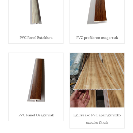
PVC Panel Estaldura
PVC profilaren osagarriak
PVC Panel Osagarriak
Egurrezko PVC apaingarrizko
sabaiko fitxak