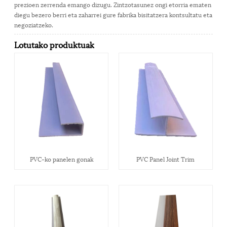
prezioen zerrenda emango dizugu. Zintzotasunez ongi etorria ematen
diegu bezero berri eta zaharrei gure fabrika bisitatzera kontsultatu eta
negoziatzeko.
Lotutako produktuak
PVC-ko panelen gonak
PVC Panel Joint Trim