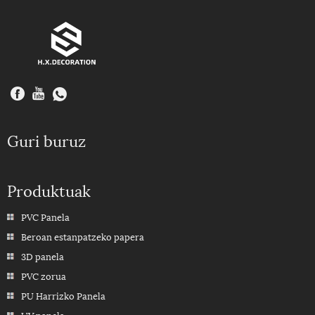
Guri buruz
Produktuak
PVC Panela
Beroan estanpatzeko papera
3D panela
PVC zorua
PU Harrizko Panela
UV panela